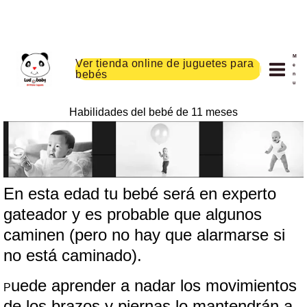
Ir
M
Ver tienda online de juguetes para
al
e
bebés
n
contenido
u
Habilidades del bebé de 11 meses
En esta edad tu bebé será en experto
gateador y es probable que algunos
caminen (pero no hay que alarmarse si
no está caminado).
uede aprender a nadar los movimientos
P
de los brazos y piernas lo mantendrán a