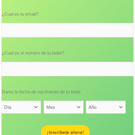
Email
(Obligatorio)
¿Cual es tu email?
Nombre de tu bebé
¿Cual es el nombre de tu bebé?
Dame la fecha de nacimiento de tu bebé
(Obligatorio)
Dame la fecha de nacimiento de tu bebé
D
M
A
í
e
ñ
a
s
o